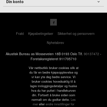
Din konto
Frakt
Kjøpsbetingelser
Sikkerhet og personvern
Nyhetsbrev
Akustisk Bureau as Mosseveien 18B 0193 Oslo Tlf.
90137472
-
Foretaksregisteret 911705710
Vår nettbutikk bruker cookies slik at
du får en bedre kjøpsopplevelse og
vi kan yte deg bedre service. Vi
bruker cookies hovedsaklig til å
lagre innloggingsdetaljer og huske
hva du har puttet i handlekurven
din. Fortsett å bruke siden som
normalt om du godtar dette.
Les
mer
eller
endre innstillinger for