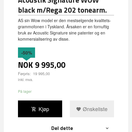
Acoustik Signature WOW
black m/Rega 202 tonearm.
AS sin Wow model er den mestselgende kvalitets-
grammofonen i Tyskland. Årsaken er en fornuftig
bruk av Acoustic Signature sine patenter og en
kommersialisering av disse.
-50%
NOK
9 995,00
Førpris:
19 995,00
Rabatt
inkl. mva.
På lager
Kjøp
Ønskeliste
Del dette