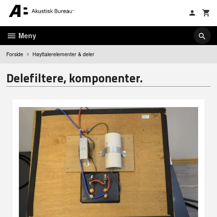
Gå
til
innholdet
Meny
Forside
Høyttalerelementer & deler
Delefiltere, komponenter.