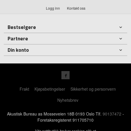
Logg inn
Kontakt oss
Bestselgere
Partnere
Din konto
Frakt
Kjøpsbetingelser
Sikkerhet og personvern
Nyhetsbrev
Akustisk Bureau as Mosseveien 18B 0193 Oslo Tlf.
90137472
-
Foretaksregisteret 911705710
Vår nettbutikk bruker cookies slik at