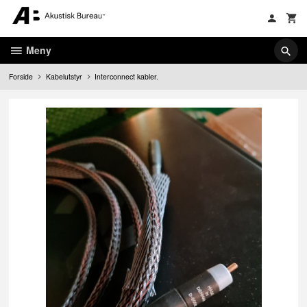
Gå
til
innholdet
Meny
Forside
Kabelutstyr
Interconnect kabler.