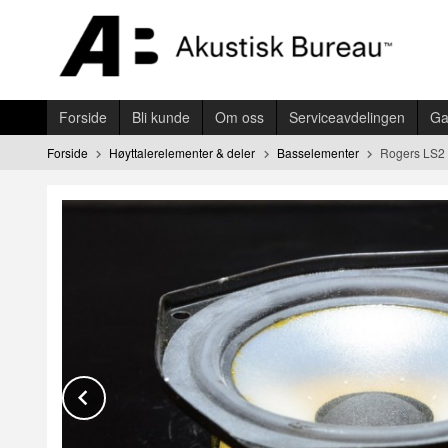
Gå
til
innholdet
Forside
Bli kunde
Om oss
Serviceavdelingen
Ga
Forside
Høyttalerelementer & deler
Basselementer
Rogers LS2
Prev