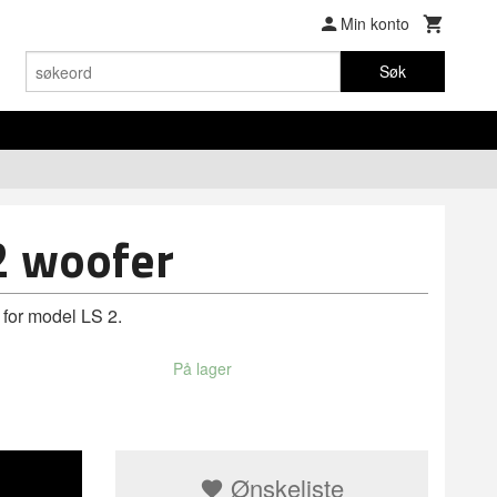
Min konto
Søk
2 woofer
 for model LS 2.
På lager
Ønskeliste