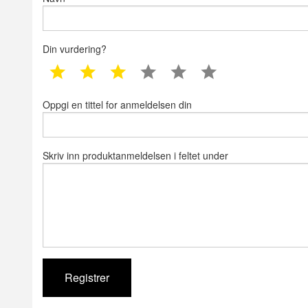
Din vurdering?
1 star
2 star
3 star
4 star
5 star
6 star
Oppgi en tittel for anmeldelsen din
Skriv inn produktanmeldelsen i feltet under