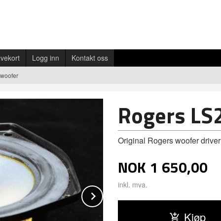
vekort
Logg inn
Kontakt oss
 woofer
Rogers LS
Original Rogers woofer driver
NOK
1 650,00
inkl. mva.
Next
Kjøp