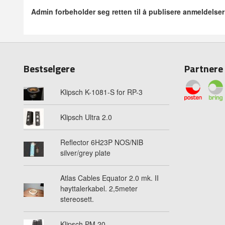
Admin forbeholder seg retten til å publisere anmeldelse
Bestselgere
Partnere
Klipsch K-1081-S for RP-3
Klipsch Ultra 2.0
Reflector 6H23P NOS/NIB
silver/grey plate
Atlas Cables Equator 2.0 mk. II
høyttalerkabel. 2,5meter
stereosett.
Klipsch PM 20