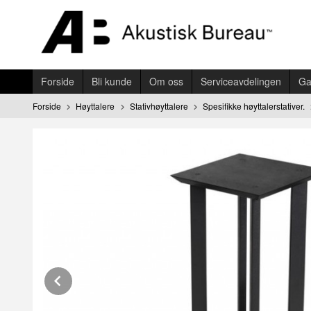
Gå
til
innholdet
Forside
Bli kunde
Om oss
Serviceavdelingen
Ga
Forside
Høyttalere
Stativhøyttalere
Spesifikke høyttalerstativer.
Prev