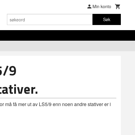
Min konto
Søk
5/9
ativer.
for må få mer ut av LS5/9 enn noen andre stativer er i