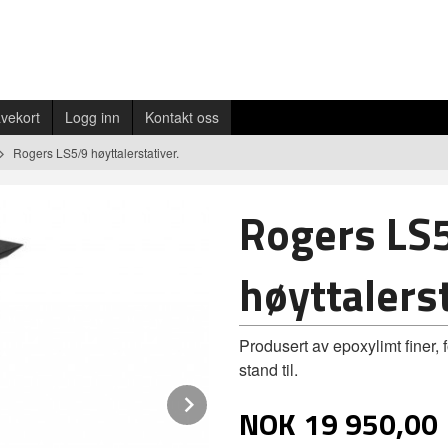
vekort
Logg inn
Kontakt oss
Rogers LS5/9 høyttalerstativer.
Rogers LS
høyttalerst
Produsert av epoxylimt finer, 
stand til.
Next
NOK
19 950,00