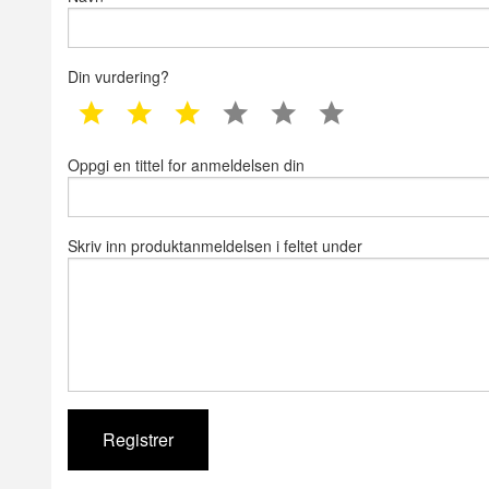
Din vurdering?
1 star
2 star
3 star
4 star
5 star
6 star
Oppgi en tittel for anmeldelsen din
Skriv inn produktanmeldelsen i feltet under