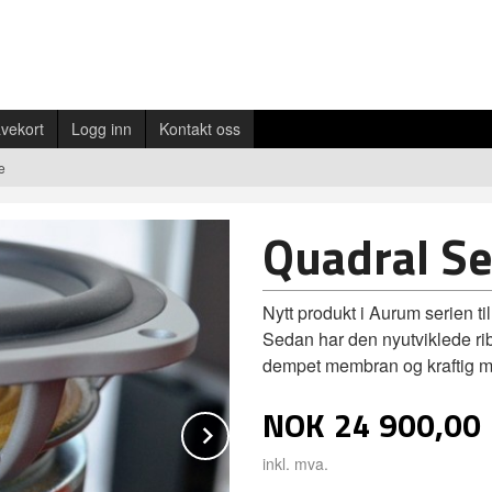
vekort
Logg inn
Kontakt oss
e
Quadral Se
Nytt produkt i Aurum serien ti
Sedan har den nyutviklede ri
dempet membran og kraftig m
NOK
24 900,00
Next
inkl. mva.