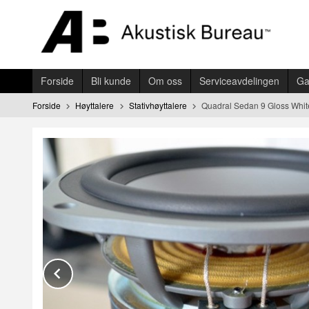
Gå
til
innholdet
Forside
Bli kunde
Om oss
Serviceavdelingen
Ga
Forside
Høyttalere
Stativhøyttalere
Quadral Sedan 9 Gloss Whit
Prev