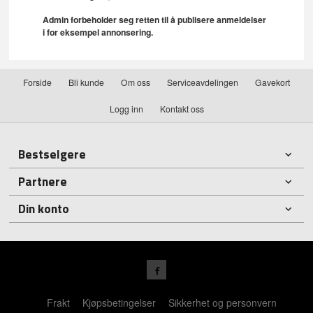
Admin forbeholder seg retten til å publisere anmeldelser
i for eksempel annonsering.
Forside
Bli kunde
Om oss
Serviceavdelingen
Gavekort
Logg inn
Kontakt oss
Bestselgere
Partnere
Din konto
Frakt
Kjøpsbetingelser
Sikkerhet og personvern