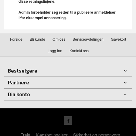
disse retningslinjene.
Admin forbeholder seg retten til å publisere anmeldelser
i for eksempel annonsering.
Forside
Bli kunde
Om oss
Serviceavdelingen
Gavekort
Logg inn
Kontakt oss
Bestselgere
Partnere
Din konto
Frakt
Kjøpsbetingelser
Sikkerhet og personvern