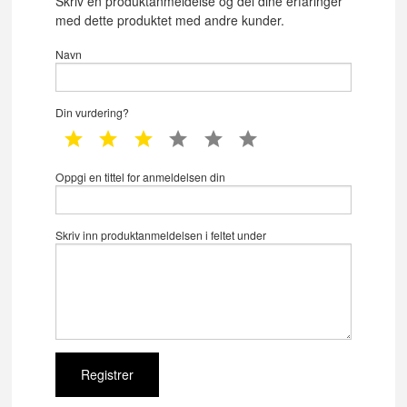
Skriv en produktanmeldelse og del dine erfaringer
med dette produktet med andre kunder.
Navn
Din vurdering?
1 star
2 star
3 star
4 star
5 star
6 star
Oppgi en tittel for anmeldelsen din
Skriv inn produktanmeldelsen i feltet under