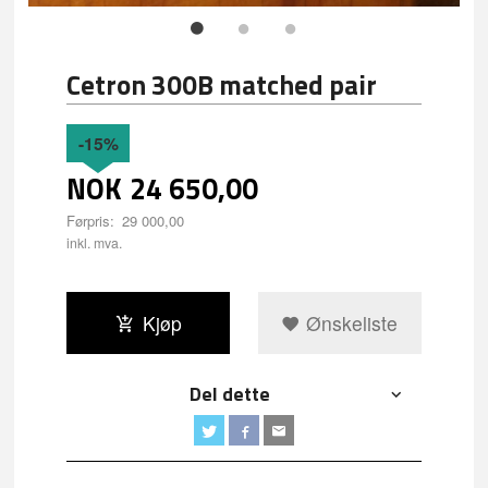
Cetron 300B matched pair
-15%
NOK
24 650,00
Førpris:
29 000,00
Rabatt
inkl. mva.
Kjøp
Ønskeliste
Del dette